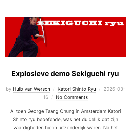
Explosieve demo Sekiguchi ryu
Posted
by
Huib van Wersch
Katori Shinto Ryu
2026-03-
on
16
No Comments
Al toen George Tsang Chung in Amsterdam Katori
Shinto ryu beoefende, was het duidelijk dat zijn
vaardigheden hierin uitzonderlijk waren. Na het