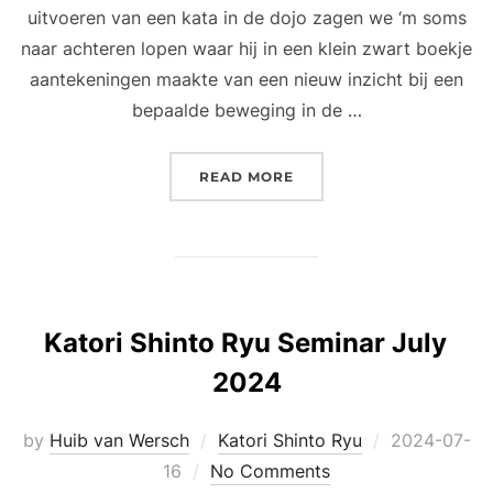
uitvoeren van een kata in de dojo zagen we ‘m soms
naar achteren lopen waar hij in een klein zwart boekje
aantekeningen maakte van een nieuw inzicht bij een
bepaalde beweging in de …
“EXPLOSIEVE DEMO SEKI
READ MORE
Katori Shinto Ryu Seminar July
2024
Posted
by
Huib van Wersch
Katori Shinto Ryu
2024-07-
on
16
No Comments