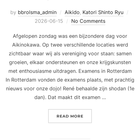
Pos
by
bbrolsma_admin
Aikido
,
Katori Shinto Ryu
on
2026-06-15
No Comments
Afgelopen zondag was een bijzondere dag voor
Aikinokawa. Op twee verschillende locaties werd
zichtbaar waar wij als vereniging voor staan: samen
groeien, elkaar ondersteunen en onze krijgskunsten
met enthousiasme uitdragen. Examens in Rotterdam
In Rotterdam vonden de examens plaats, met prachtig
nieuws voor onze dojo! René behaalde zijn shodan (1e
dan). Dat maakt dit examen …
“EEN DAG OM TROTS OP T
READ MORE